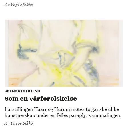
vant til å håndtere makt, sier Hans Hamid
Av
Yngve Sikko
Rasmussen, nå aktuell med betongkunst på Trafo
kunsthall.
UKENS UTSTILLING
Som en vårforelskelse
I utstillingen Haarr og Hurum møtes to ganske ulike
kunstnerskap under en felles paraply: vannmalingen.
Av
Yngve Sikko