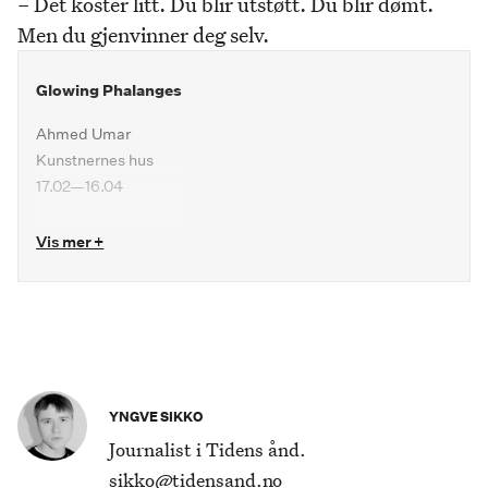
– Det koster litt. Du blir utstøtt. Du blir dømt.
Men du gjenvinner deg selv.
Glowing Phalanges
Ahmed Umar
Kunstnernes hus
17.02—16.04
Vis mer +
YNGVE SIKKO
Journalist i Tidens ånd.
sikko@tidensand.no