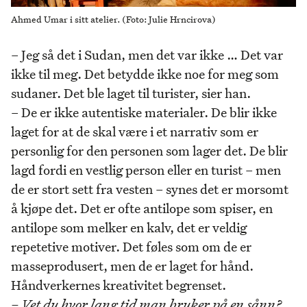
Ahmed Umar i sitt atelier. (Foto: Julie Hrncirova)
– Jeg så det i Sudan, men det var ikke … Det var
ikke til meg. Det betydde ikke noe for meg som
sudaner. Det ble laget til turister, sier han.
– De er ikke autentiske materialer. De blir ikke
laget for at de skal være i et narrativ som er
personlig for den personen som lager det. De blir
lagd fordi en vestlig person eller en turist – men
de er stort sett fra vesten – synes det er morsomt
å kjøpe det. Det er ofte antilope som spiser, en
antilope som melker en kalv, det er veldig
repetetive motiver. Det føles som om de er
masseprodusert, men de er laget for hånd.
Håndverkernes kreativitet begrenset.
– Vet du hvor lang tid man bruker på en sånn?