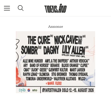
Annonse
Gjør karikerte turistsuvenirer om til personlig kunst
DEL