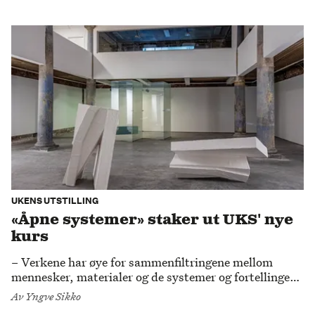
UKENS UTSTILLING
«Åpne systemer» staker ut UKS' nye
kurs
– Verkene har øye for sammenfiltringene mellom
mennesker, materialer og de systemer og fortellinger
vi lever i og med, sier daglig leder ved UKS, Miriam
Av
Yngve Sikko
Wistreich.