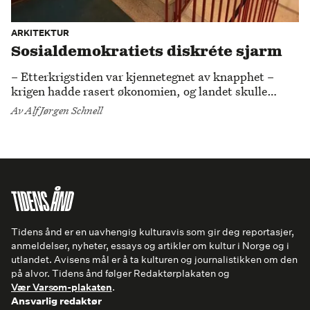
ARKITEKTUR
Sosialdemokratiets diskréte sjarm
– Etterkrigstiden var kjennetegnet av knapphet –
krigen hadde rasert økonomien, og landet skulle
bygges rasjonelt opp igjen. Likevel klarte arkitektene
Av
Alf Jørgen Schnell
å trylle frem hverdagsmagi i trapper lagd i
betongmosaikk med fargerike stålgelendre, skriver
Alf Jørgen Schnell.
Tidens ånd er en uavhengig kulturavis som gir deg reportasjer,
anmeldelser, nyheter, essays og artikler om kultur i Norge og i
utlandet. Avisens mål er å ta kulturen og journalistikken om den
på alvor. Tidens ånd følger Redaktørplakaten og
Vær Varsom-plakaten
.
Ansvarlig redaktør