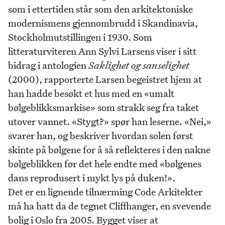
som i ettertiden står som den arkitektoniske
modernismens gjennombrudd i Skandinavia,
Stockholmutstillingen i 1930. Som
litteraturviteren Ann Sylvi Larsens viser i sitt
bidrag i antologien
Saklighet og sanselighet
(2000), rapporterte Larsen begeistret hjem at
han hadde besøkt et hus med en «umalt
bølgeblikksmarkise» som strakk seg fra taket
utover vannet. «Stygt?» spør han leserne. «Nei,»
svarer han, og beskriver hvordan solen først
skinte på bølgene for å så reflekteres i den nakne
bølgeblikken før det hele endte med «bølgenes
dans reprodusert i mykt lys på duken!».
Det er en lignende tilnærming Code Arkitekter
må ha hatt da de tegnet Cliffhanger, en svevende
bolig i Oslo fra 2005. Bygget viser at