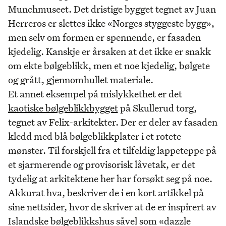
Munchmuseet. Det dristige bygget tegnet av Juan
Herreros er slettes ikke «Norges styggeste bygg»,
men selv om formen er spennende, er fasaden
kjedelig. Kanskje er årsaken at det ikke er snakk
om ekte bølgeblikk, men et noe kjedelig, bølgete
og grått, gjennomhullet materiale.
Et annet eksempel på mislykkethet er det
kaotiske bølgeblikkbygget
på Skullerud torg,
tegnet av Felix-arkitekter. Der er deler av fasaden
kledd med blå bølgeblikkplater i et rotete
mønster. Til forskjell fra et tilfeldig lappeteppe på
et sjarmerende og provisorisk låvetak, er det
tydelig at arkitektene her har forsøkt seg på noe.
Akkurat hva, beskriver de i en kort artikkel på
sine nettsider, hvor de skriver at de er inspirert av
Islandske bølgeblikkshus såvel som «dazzle