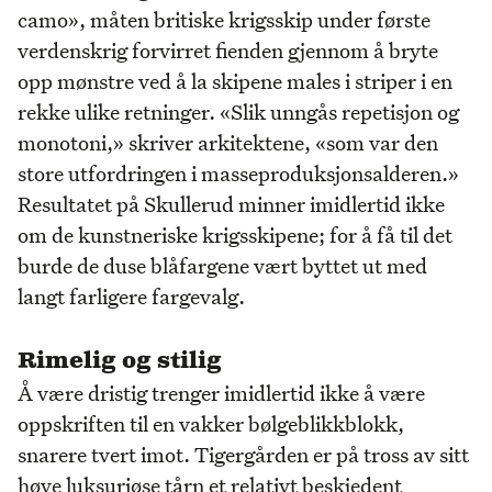
camo», måten britiske krigsskip under første
verdenskrig forvirret fienden gjennom å bryte
opp mønstre ved å la skipene males i striper i en
rekke ulike retninger. «Slik unngås repetisjon og
monotoni,» skriver arkitektene, «som var den
store utfordringen i masseproduksjonsalderen.»
Resultatet på Skullerud minner imidlertid ikke
om de kunstneriske krigsskipene; for å få til det
burde de duse blåfargene vært byttet ut med
langt farligere fargevalg.
Rimelig og stilig
Å være dristig trenger imidlertid ikke å være
oppskriften til en vakker bølgeblikkblokk,
snarere tvert imot. Tigergården er på tross av sitt
høye luksuriøse tårn et relativt beskjedent