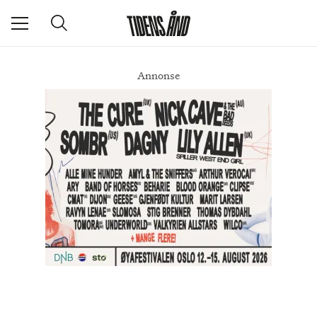
Annonse
Et øyeblikk med bølgeblikk
DEL