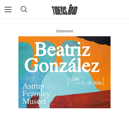
Annonse
Melodier som kunne fortsatt inn i evigheten
DEL