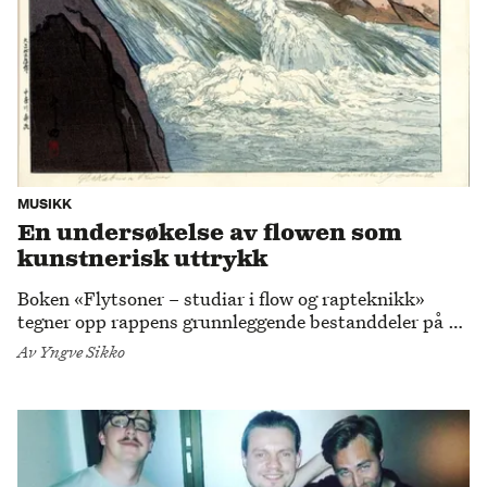
MUSIKK
En undersøkelse av flowen som
kunstnerisk uttrykk
Boken «Flytsoner – studiar i flow og rapteknikk»
tegner opp rappens grunnleggende bestanddeler på en
måte som aldri før er gjort på norsk.
Av
Yngve Sikko