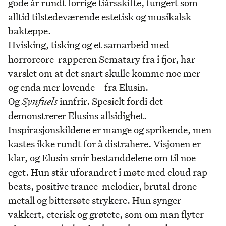
gode år rundt forrige tiårsskifte, fungert som
alltid tilstedeværende estetisk og musikalsk
bakteppe.
Hvisking, tisking og et samarbeid med
horrorcore-rapperen Sematary fra i fjor, har
varslet om at det snart skulle komme noe mer –
og enda mer lovende – fra Elusin.
Og
Synfuels
innfrir. Spesielt fordi det
demonstrerer Elusins allsidighet.
Inspirasjonskildene er mange og sprikende, men
kastes ikke rundt for å distrahere. Visjonen er
klar, og Elusin smir bestanddelene om til noe
eget. Hun står uforandret i møte med cloud rap-
beats, positive trance-melodier, brutal drone-
metall og bittersøte strykere. Hun synger
vakkert, eterisk og grøtete, som om man flyter