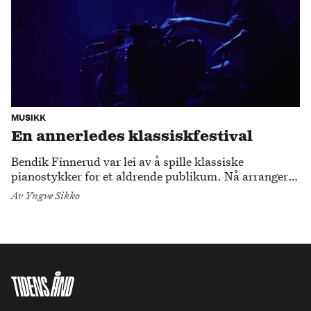
MUSIKK
En annerledes klassiskfestival
Bendik Finnerud var lei av å spille klassiske
pianostykker for et aldrende publikum. Nå arrangerer
han og Paal Mangerud den andre utgaven av
Av
Yngve Sikko
festivalen Oslo Classics – hvor klassisk møter klubb.