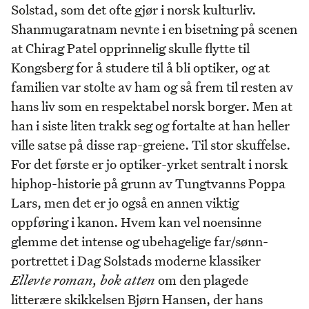
Solstad, som det ofte gjør i norsk kulturliv.
Shanmugaratnam nevnte i en bisetning på scenen
at Chirag Patel opprinnelig skulle flytte til
Kongsberg for å studere til å bli optiker, og at
familien var stolte av ham og så frem til resten av
hans liv som en respektabel norsk borger. Men at
han i siste liten trakk seg og fortalte at han heller
ville satse på disse rap-greiene. Til stor skuffelse.
For det første er jo optiker-yrket sentralt i norsk
hiphop-historie på grunn av Tungtvanns Poppa
Lars, men det er jo også en annen viktig
oppføring i kanon. Hvem kan vel noensinne
glemme det intense og ubehagelige far/sønn-
portrettet i Dag Solstads moderne klassiker
Ellevte roman, bok atten
om den plagede
litterære skikkelsen Bjørn Hansen, der hans