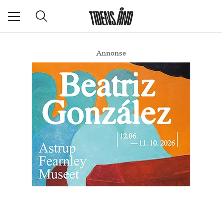
Annonse
#9: Berrum og Beyer, optikkens vesen og Karpe og Dag Solstad
DEL