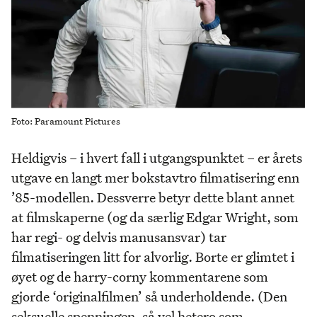
Foto: Paramount Pictures
Heldigvis – i hvert fall i utgangspunktet – er årets
utgave en langt mer bokstavtro filmatisering enn
’85-modellen. Dessverre betyr dette blant annet
at filmskaperne (og da særlig Edgar Wright, som
har regi- og delvis manusansvar) tar
filmatiseringen litt for alvorlig. Borte er glimtet i
øyet og de harry-corny kommentarene som
gjorde ‘originalfilmen’ så underholdende. (Den
seksuelle spenningen, så vel hetero som