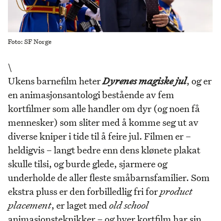
Foto: SF Norge
\
Ukens barnefilm heter
Dyrenes magiske jul
, og er
en animasjonsantologi bestående av fem
kortfilmer som alle handler om dyr (og noen få
mennesker) som sliter med å komme seg ut av
diverse kniper i tide til å feire jul. Filmen er –
heldigvis – langt bedre enn dens klønete plakat
skulle tilsi, og burde glede, sjarmere og
underholde de aller fleste småbarnsfamilier. Som
ekstra pluss er den forbilledlig fri for
product
placement
, er laget med
old school
animasjonsteknikker – og hver kortfilm har sin