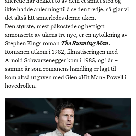
allerede har dekket to av dem et annet sted og
ikke hadde anledning til å se den tredje, så gjør vi
det altså litt annerledes denne uken.
Den største, mest påkostede og heftigst
annonserte av ukens tre nye, er en nytolkning av
Stephen Kings roman
The Running Man
.
Romanen utkom i 1982, filmatiseringen med
Arnold Schwarzenegger kom i 1985, og i år –
samme år som romanens handling er lagt til –
kom altså utgaven med Glen «Hit Man» Powell i
hovedrollen.