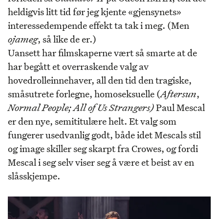
heldigvis litt tid før jeg kjente «gjensynets»
interessedempende effekt ta tak i meg. (Men
ojameg
, så like de er.)
Uansett har filmskaperne vært så smarte at de
har begått et overraskende valg av
hovedrolleinnehaver, all den tid den tragiske,
småsutrete forlegne, homoseksuelle (
Aftersun
,
Normal People; All of Us Strangers)
Paul Mescal
er den nye, semititulære helt. Et valg som
fungerer usedvanlig godt, både idet Mescals stil
og image skiller seg skarpt fra Crowes, og fordi
Mescal i seg selv viser seg å være et beist av en
slåsskjempe.