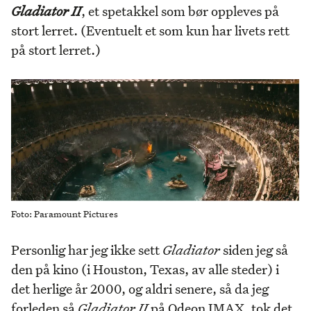
Gladiator II
, et spetakkel som bør oppleves på
stort lerret. (Eventuelt et som kun har livets rett
på stort lerret.)
Foto: Paramount Pictures
Personlig har jeg ikke sett
Gladiator
siden jeg så
den på kino (i Houston, Texas, av alle steder) i
det herlige år 2000, og aldri senere, så da jeg
forleden så
Gladiator II
på Odeon IMAX, tok det