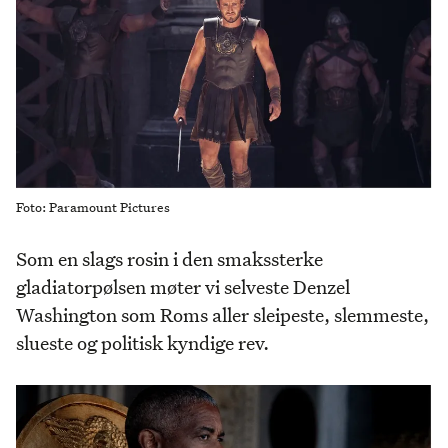
Foto: Paramount Pictures
Som en slags rosin i den smakssterke
gladiatorpølsen møter vi selveste Denzel
Washington som Roms aller sleipeste, slemmeste,
slueste og politisk kyndige rev.