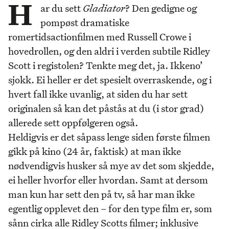
H
ar du sett
Gladiator
? Den gedigne og
pompøst dramatiske
romertidsactionfilmen med Russell Crowe i
hovedrollen, og den aldri i verden subtile Ridley
Scott i registolen? Tenkte meg det, ja. Ikkeno’
sjokk. Ei heller er det spesielt overraskende, og i
hvert fall ikke uvanlig, at siden du har sett
originalen så kan det påstås at du (i stor grad)
allerede sett oppfølgeren også.
Heldigvis er det såpass lenge siden første filmen
gikk på kino (24 år, faktisk) at man ikke
nødvendigvis husker så mye av det som skjedde,
ei heller hvorfor eller hvordan. Samt at dersom
man kun har sett den på tv, så har man ikke
egentlig opplevet den – for den type film er, som
sånn cirka alle Ridley Scotts filmer; inklusive