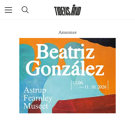
Annonse
Ukens oppfølger: Gladiator II
DEL