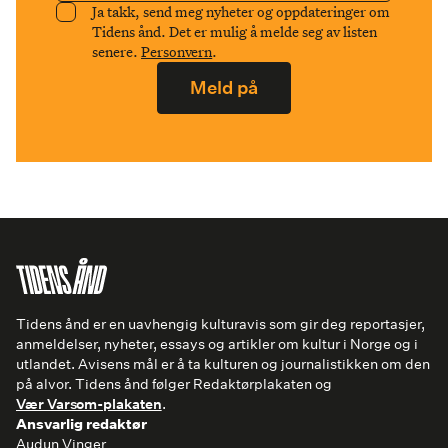
Ja takk, send meg nyheter og oppdateringer om
Tidens ånd. Det er mulig å melde seg av listen
senere.
Personvern
.
Meld på
Tidens ånd er en uavhengig kulturavis som gir deg reportasjer,
anmeldelser, nyheter, essays og artikler om kultur i Norge og i
utlandet. Avisens mål er å ta kulturen og journalistikken om den
på alvor. Tidens ånd følger Redaktørplakaten og
Vær Varsom-plakaten
.
Ansvarlig redaktør
Audun Vinger