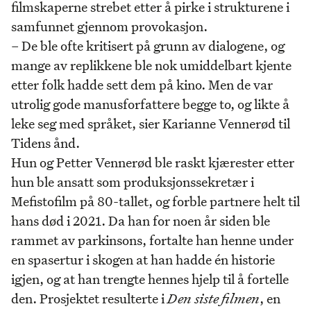
filmskaperne strebet etter å pirke i strukturene i
samfunnet gjennom provokasjon.
– De ble ofte kritisert på grunn av dialogene, og
mange av replikkene ble nok umiddelbart kjente
etter folk hadde sett dem på kino. Men de var
utrolig gode manusforfattere begge to, og likte å
leke seg med språket, sier Karianne Vennerød til
Tidens ånd.
Hun og Petter Vennerød ble raskt kjærester etter
hun ble ansatt som produksjonssekretær i
Mefistofilm på 80-tallet, og forble partnere helt til
hans død i 2021. Da han for noen år siden ble
rammet av parkinsons, fortalte han henne under
en spasertur i skogen at han hadde én historie
igjen, og at han trengte hennes hjelp til å fortelle
den. Prosjektet resulterte i
Den siste filmen
, en