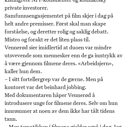
private investorer.
Samfunnsengasjementet på film skjer i dag på
helt andre premisser. Først skal man skape
forståelse, og deretter rolig og saklig debatt.
Mistro og forakt er det liten plass til.
Vennerød sier imidlertid at duoen var mindre
utsvevende som mennesker enn de ga inntrykk av
å være gjennom filmene deres. «Arbeidsjern»,
kaller hun dem.
– I sitt fortellergrep var de gærne. Men på
kontoret var det beinhard jobbing.
Med dokumentaren håper Vennerød å
introdusere unge for filmene deres. Selv om hun
innrømmer at noen av dem ikke har tålt tidens
tann.
– Men tematikken i filmene gjelder også i dag. Jeg