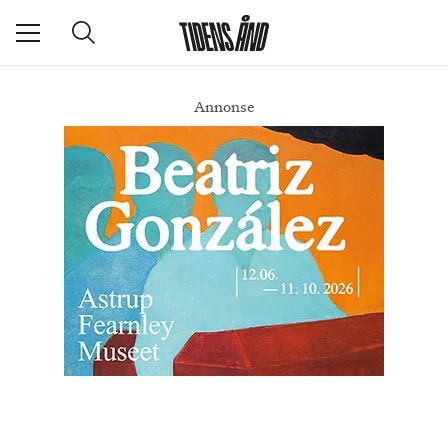
Annonse
Ny dokumentar om Wam og Vennerød: – Jeg ser to stykker som tør og vil
DEL