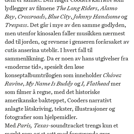
lydlegger av filmene
The Long Riders
,
Alamo
Bay
,
Crossroads
,
Blue City
,
Johnny Handsome
og
Trespass
. Det går i mye av den samme godlyden,
men utenfor kinosalen faller musikken nærmest
død til jorden, og revnene i genseren forårsaket av
cutis anserina uteblir. I hvert fall til
sammenlikning. Da er noen av hans utgivelser fra
«moderne tid», spesielt den løse
konseptalbumtrilogien som inneholder
Chávez
Ravine
,
My Name Is Buddy
og
I, Flathead
mer
som filmer å regne, med det historiske
amerikanske bakteppet, Cooders narrativt
anlagte låtskriving, tekster, illustrasjoner og
fotografier som hjelpemidler.
Med
Paris, Texas
-soundtracket trengs kun et
mørkt rom og et sett med fungerende ører.