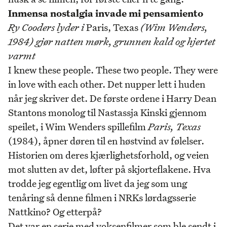
Inmensa nostalgia invade mi pensamiento
Ry Cooders lyder i
Paris, Texas
(Wim Wenders,
1984) gjør natten mørk, grunnen kald og hjertet
varmt
I knew these people. These two people. They were
in love with each other. Det nupper lett i huden
når jeg skriver det. De første ordene i Harry Dean
Stantons monolog til Nastassja Kinski gjennom
speilet, i Wim Wenders spillefilm
Paris, Texas
(1984), åpner døren til en høstvind av følelser.
Historien om deres kjærlighetsforhold, og veien
mot slutten av det, løfter på skjorteflakene. Hva
trodde jeg egentlig om livet da jeg som ung
tenåring så denne filmen i NRKs lørdagsserie
Nattkino? Og etterpå?
Det var en serie med voksenfilmer som ble sendt i