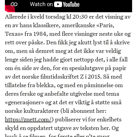
Allerede i kveld torsdag kl 20:30 er det visning av
en av hans klassikere, amerikanske «Paris,
Texas» fra 1984, med flere visninger neste uke og
rett over påske. Den fikk jeg akutt lyst til å skrive
om, men så demret meg at det ikke var veldig
lenge siden jeg hadde gjort nettopp det, i alle fall
om én side av den, for en spesialutgave på papir
av det norske filmtidsskriftet Z i 2015. Så med
tillatelse fra blekka, og med en påminnelse om
deres ferske og anbefalte utgivelse med tema
«generasjoner» og at det er viktig å støtte små
norske kulturaktører (bli abonnent her:
https://znett.com/
) publiserer vi for enkelhets
skyld en oppdatert utgave av teksten her. Og
husk å se filmen, for første eller n’te gang.