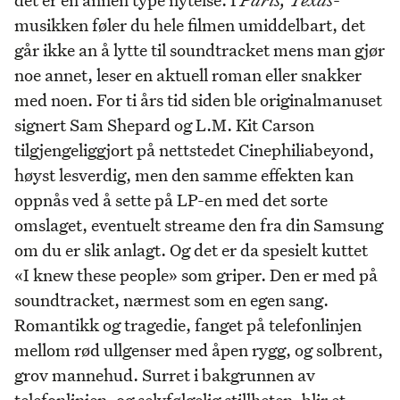
musikken føler du hele filmen umiddelbart, det
går ikke an å lytte til soundtracket mens man gjør
noe annet, leser en aktuell roman eller snakker
med noen. For ti års tid siden ble originalmanuset
signert Sam Shepard og L.M. Kit Carson
tilgjengeliggjort på nettstedet Cinephiliabeyond,
høyst lesverdig, men den samme effekten kan
oppnås ved å sette på LP-en med det sorte
omslaget, eventuelt streame den fra din Samsung
om du er slik anlagt. Og det er da spesielt kuttet
«I knew these people» som griper. Den er med på
soundtracket, nærmest som en egen sang.
Romantikk og tragedie, fanget på telefonlinjen
mellom rød ullgenser med åpen rygg, og solbrent,
grov mannehud. Surret i bakgrunnen av
telefonlinjen, og selvfølgelig stillheten, blir et