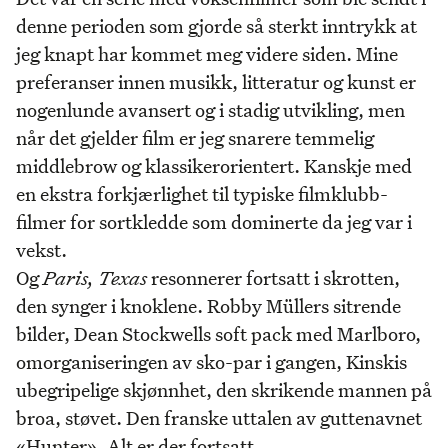
denne perioden som gjorde så sterkt inntrykk at
jeg knapt har kommet meg videre siden. Mine
preferanser innen musikk, litteratur og kunst er
nogenlunde avansert og i stadig utvikling, men
når det gjelder film er jeg snarere temmelig
middlebrow og klassikerorientert. Kanskje med
en ekstra forkjærlighet til typiske filmklubb-
filmer for sortkledde som dominerte da jeg var i
vekst.
Og
Paris, Texas
resonnerer fortsatt i skrotten,
den synger i knoklene. Robby Müllers sitrende
bilder, Dean Stockwells soft pack med Marlboro,
omorganiseringen av sko-par i gangen, Kinskis
ubegripelige skjønnhet, den skrikende mannen på
broa, støvet. Den franske uttalen av guttenavnet
«Hunter». Alt er der fortsatt.