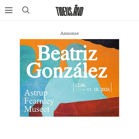
Annonse
Den røde genseren
DEL