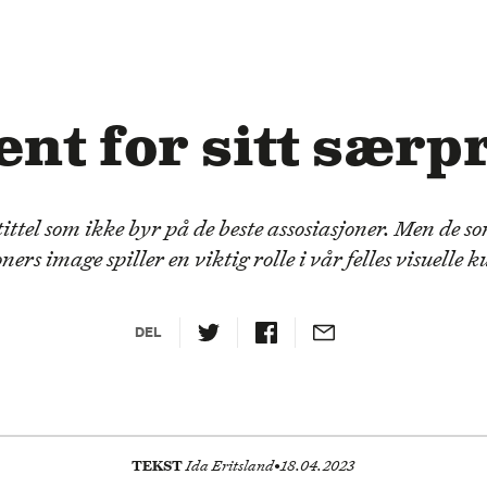
ent for sitt særp
 tittel som ikke byr på de beste assosiasjoner. Men de s
ners image spiller en viktig rolle i vår felles visuelle k
DEL
TEKST
Ida Eritsland
•
18.04.2023