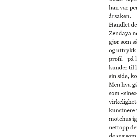
han var pen
årsaken.
Handlet de
Zendaya ne
gjør som så
og uttrykk 
profil - på
kunder til
sin side, 
Men hva gå
som «sine»
virkelighe
kunstnere 
motehus igj
nettopp de
de seg som 