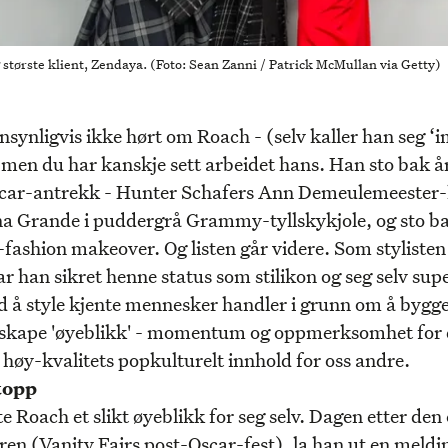
største klient, Zendaya. (Foto: Sean Zanni / Patrick McMullan via Getty)
nsynligvis ikke hørt om Roach - (selv kaller han seg ‘
) men du har kanskje sett arbeidet hans. Han sto bak å
car-antrekk - Hunter Schafers Ann Demeulemeester-
na Grande i puddergrå Grammy-tyllskykjole, og sto ba
fashion makeover. Og listen går videre. Som stylisten 
 han sikret henne status som stilikon og seg selv supe
 å style kjente mennesker handler i grunn om å bygge 
g skape 'øyeblikk' - momentum og oppmerksomhet for 
 høy-kvalitets popkulturelt innhold for oss andre.
 topp
e Roach et slikt øyeblikk for seg selv. Dagen etter den
ren (Vanity Fairs post-Oscar-fest), la han ut en meldi