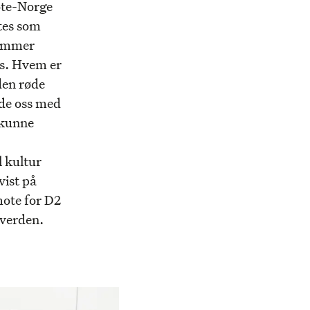
mote-Norge
ntes som
 kommer
is. Hvem er
den røde
ede oss med
 kunne
l kultur
vist på
mote for D2
everden.