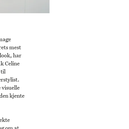
image
rets mest
look, har
k Celine
til
rstylist.
visuelle
den kjente
 ekte
ng om at