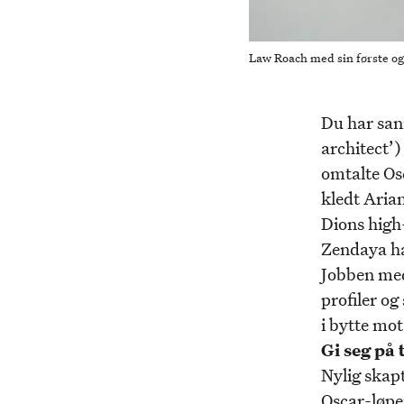
Law Roach med sin første og 
Du har san
architect’
omtalte Os
kledt Aria
Dions high-
Zendaya har
Jobben med
profiler o
i bytte mot
Gi seg på
Nylig skapt
Oscar-løpe