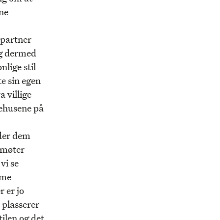
nne
spartner
Og dermed
nlige stil
te sin egen
a villige
tehusene på
nder dem
 møter
vi se
mme
 er jo
 plasserer
tilen og det