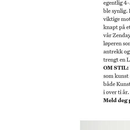
egentlig 4-
ble synlig.
viktige mot
knapt på e
vår Zenday
løperen so
antrekk og
trengt en 
OM STIL:
som kunst o
både Kunst
i over ti å
Meld deg