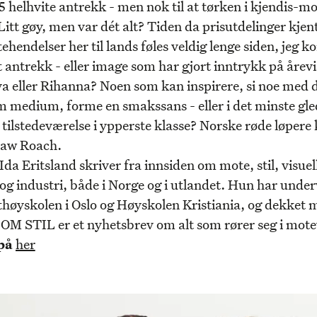
5 helhvite antrekk - men nok til at tørken i kjendis-
 Litt gøy, men var dét alt? Tiden da prisutdelinger kje
ehendelser her til lands føles veldig lenge siden, jeg
t antrekk - eller image som har gjort inntrykk på årev
a eller Rihanna? Noen som kan inspirere, si noe med 
m medium, forme en smakssans - eller i det minste gl
 tilstedeværelse i ypperste klasse? Norske røde løpere
Law Roach.
Ida Eritsland skriver fra innsiden om mote, stil, visuel
g industri, både i Norge og i utlandet. Hun har under
høyskolen i Oslo og Høyskolen Kristiania, og dekket 
r. OM STIL er et nyhetsbrev om alt som rører seg i mot
 på
her