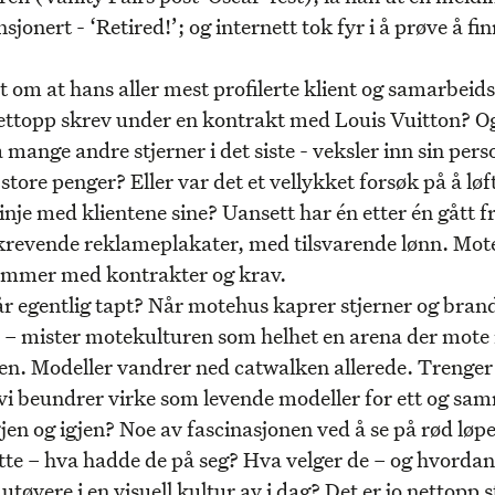
sjonert - ‘Retired!’; og internett tok fyr i å prøve å fi
t om at hans aller mest profilerte klient og samarbeid
ttopp skrev under en kontrakt med Louis Vuitton? 
 mange andre stjerner i det siste - veksler inn sin perso
store penger? Eller var det et vellykket forsøk på å løf
 linje med klientene sine? Uansett har én etter én gått fr
 krevende reklameplakater, med tilsvarende lønn. Mo
kommer med kontrakter og krav.
r egentlig tapt? Når motehus kaprer stjerner og bra
 – mister motekulturen som helhet en arena der mote
ten. Modeller vandrer ned catwalken allerede. Trenger 
vi beundrer virke som levende modeller for ett og sa
en og igjen? Noe av fascinasjonen ved å se på rød løper
tte – hva hadde de på seg? Hva velger de – og hvordan
utøvere i en visuell kultur av i dag? Det er jo nettopp s