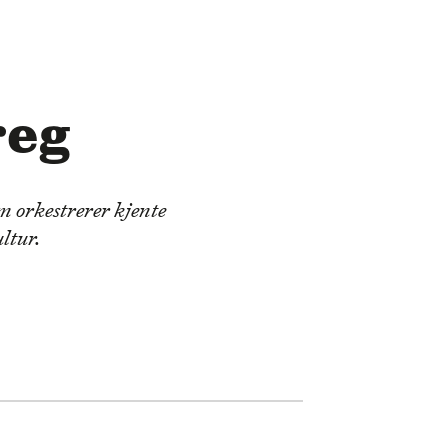
reg
om orkestrerer kjente
ultur.