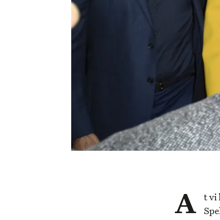
A
t vi
Spe