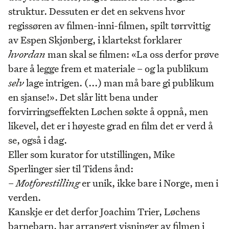
struktur. Dessuten er det en sekvens hvor
regissøren av filmen-inni-filmen, spilt tørrvittig
av Espen Skjønberg, i klartekst forklarer
hvordan
man skal se filmen: «​​La oss derfor prøve
bare å legge frem et materiale – og la publikum
selv
lage intrigen. (...) man må bare gi publikum
en sjanse!». Det slår litt bena under
forvirringseffekten Løchen søkte å oppnå, men
likevel, det er i høyeste grad en film det er verd å
se, også i dag.
Eller som kurator for utstillingen, Mike
Sperlinger sier til Tidens ånd:
–
Motforestilling
er unik, ikke bare i Norge, men i
verden.
Kanskje er det derfor Joachim Trier, Løchens
barnebarn, har arrangert visninger av filmen i