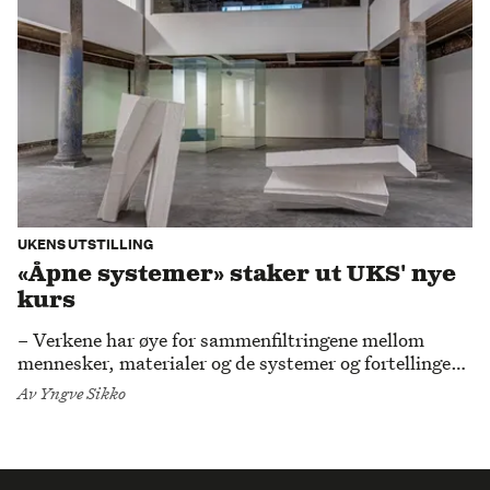
UKENS UTSTILLING
«Åpne systemer» staker ut UKS' nye
kurs
– Verkene har øye for sammenfiltringene mellom
mennesker, materialer og de systemer og fortellinger
vi lever i og med, sier daglig leder ved UKS, Miriam
Av
Yngve Sikko
Wistreich.