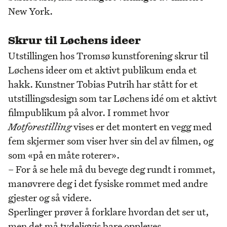
New York.
Skrur til Løchens ideer
Utstillingen hos Tromsø kunstforening skrur til
Løchens ideer om et aktivt publikum enda et
hakk. Kunstner Tobias Putrih har stått for et
utstillingsdesign som tar Løchens idé om et aktivt
filmpublikum på alvor. I rommet hvor
Motforestilling
vises er det montert en vegg med
fem skjermer som viser hver sin del av filmen, og
som «på en måte roterer».
– For å se hele må du bevege deg rundt i rommet,
manøvrere deg i det fysiske rommet med andre
gjester og så videre.
Sperlinger prøver å forklare hvordan det ser ut,
men det må tydeligvis bare oppleves.