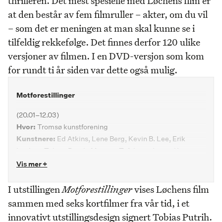
thrilleren. Det mest spesielle med Løchens film er
at den består av fem filmruller – akter, om du vil
– som det er meningen at man skal kunne se i
tilfeldig rekkefølge. Det finnes derfor 120 ulike
versjoner av filmen. I en DVD-versjon som kom
for rundt ti år siden var dette også mulig.
Motforestillinger
(20.01–12.03)
Hvor:
Tromsø kunstforening
Kunstnere:
Ed Atkins, Lene Berg, Kevin B. Lee, Erik
Løchen, Tobias Putrih, Maryam Tafakory, James Kienitz
Wilkins, Rehana Zaman.
Vis mer +
Kurator:
Mike Sperlinger
Åpning:
19.01 kl. 18 – 21
I utstillingen
Motforestillinger
vises Løchens film
sammen med seks kortfilmer fra vår tid, i et
innovativt utstillingsdesign signert Tobias Putrih.