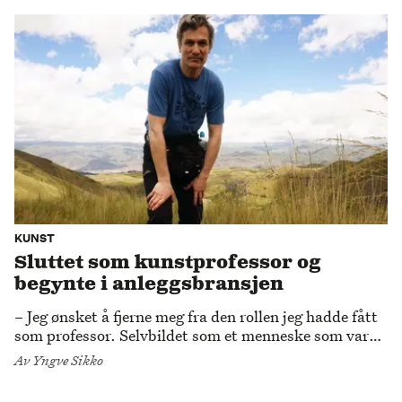
KUNST
Sluttet som kunstprofessor og
begynte i anleggsbransjen
– Jeg ønsket å fjerne meg fra den rollen jeg hadde fått
som professor. Selvbildet som et menneske som var
vant til å håndtere makt, sier Hans Hamid
Av
Yngve Sikko
Rasmussen, nå aktuell med betongkunst på Trafo
kunsthall.