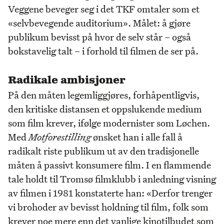
Veggene beveger seg i det TKF omtaler som et
«selvbevegende auditorium». Målet: å gjøre
publikum bevisst på hvor de selv står – også
bokstavelig talt – i forhold til filmen de ser på.
Radikale ambisjoner
På den måten legemliggjøres, forhåpentligvis,
den kritiske distansen et oppslukende medium
som film krever, ifølge modernister som Løchen.
Med
Motforestilling
ønsket han i alle fall å
radikalt riste publikum ut av den tradisjonelle
måten å passivt konsumere film. I en flammende
tale holdt til Tromsø filmklubb i anledning visning
av filmen i 1981 konstaterte han: «Derfor trenger
vi brohoder av bevisst holdning til film, folk som
krever noe mere enn det vanlige kinotilbudet som