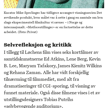
Kurator Mike Sperlinger har tidligere arrangert visningsserien Det
avvikende produkt, hvor målet var å sette i gang en samtale om hva
slags eksperimentell filmkultur vi savner – i Norge og
internasjonalt. «Motforestillinger» er en fortsettelse av dette
arbeidet. (Foto: Privat)
Selvrefleksjon og kritikk
I tillegg til Løchens film vises seks kortfilmer av
samtidskunstnerne Ed Atkins, Lene Berg, Kevin
B. Lee, Maryam Tafakory, James Kienitz Wilkins
og Rehana Zaman. Alle har vidt forskjellig
tilnærming til filmmediet, med alt fra
dramatiseringer til CGI-sporing, til visning av
funnet materiale. Også disse filmene vises i et av
utstillingsdesigners Tobias Putrihs
«selvbevegende auditorium».