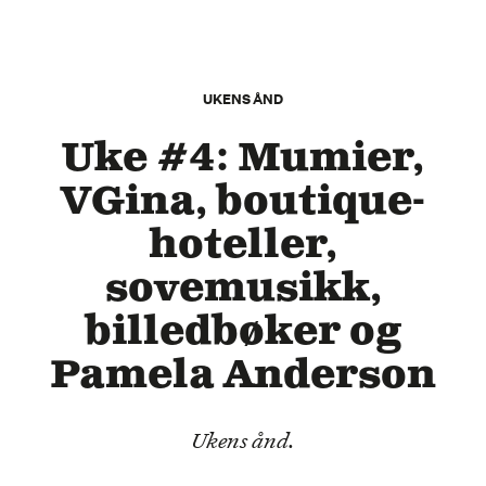
UKENS ÅND
Uke #4: Mumier,
VGina, boutique-
hoteller,
sovemusikk,
billedbøker og
Pamela Anderson
Ukens ånd.