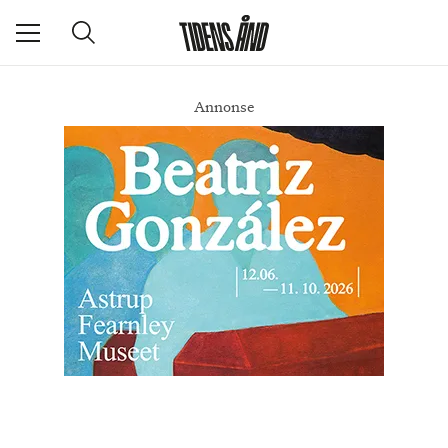
Annonse
Uke #4: Mumier, VGina, boutique-hoteller, sovemusikk, billedbøker og Pamela Anderson
DEL