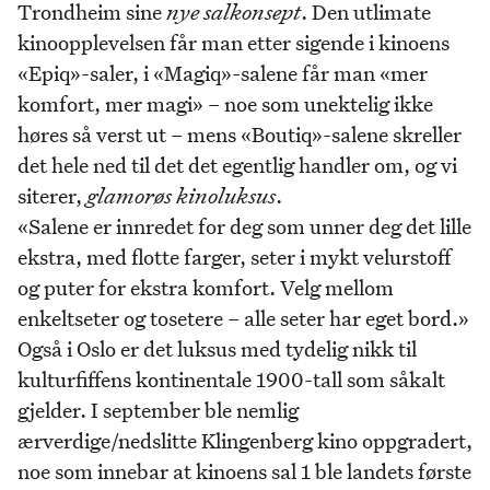
Trondheim sine
nye salkonsept
. Den utlimate
kinoopplevelsen får man etter sigende i kinoens
«Epiq»-saler, i «Magiq»-salene får man «mer
komfort, mer magi» – noe som unektelig ikke
høres så verst ut – mens «Boutiq»-salene skreller
det hele ned til det det egentlig handler om, og vi
siterer,
glamorøs kinoluksus
.
«Salene er innredet for deg som unner deg det lille
ekstra, med flotte farger, seter i mykt velurstoff
og puter for ekstra komfort. Velg mellom
enkeltseter og tosetere – alle seter har eget bord.»
Også i Oslo er det luksus med tydelig nikk til
kulturfiffens kontinentale 1900-tall som såkalt
gjelder. I september ble nemlig
ærverdige/nedslitte Klingenberg kino oppgradert,
noe som innebar at kinoens sal 1 ble landets første