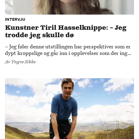
INTERVJU
Kunstner Tiril Hasselknippe: – Jeg
trodde jeg skulle dø
– Jeg føler denne utstillingen har perspektiver som er
dypt kroppslige og går inn i opplevelser som der ingen
kombinasjon av ord kan egentlig dekke det som skjer.
Av
Yngve Sikko