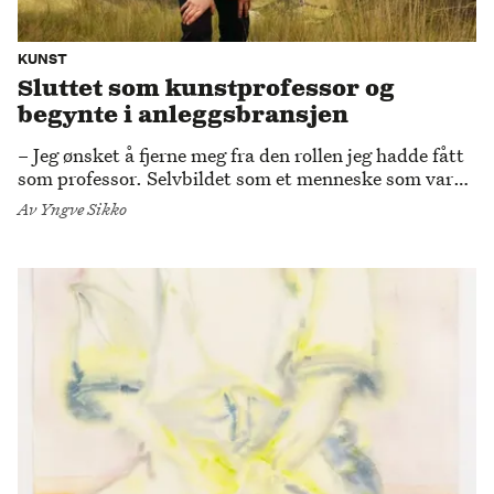
KUNST
Sluttet som kunstprofessor og
begynte i anleggsbransjen
– Jeg ønsket å fjerne meg fra den rollen jeg hadde fått
som professor. Selvbildet som et menneske som var
vant til å håndtere makt, sier Hans Hamid
Av
Yngve Sikko
Rasmussen, nå aktuell med betongkunst på Trafo
kunsthall.