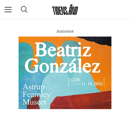
Annonse
– I strid med byrådets egen plattform
DEL