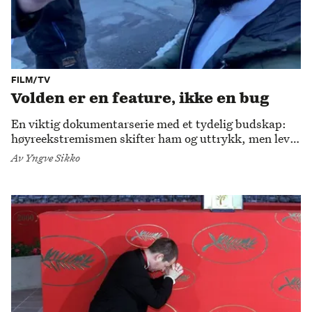
FILM/TV
Volden er en feature, ikke en bug
En viktig dokumentarserie med et tydelig budskap:
høyreekstremismen skifter ham og uttrykk, men lever
blant oss.
Av
Yngve Sikko