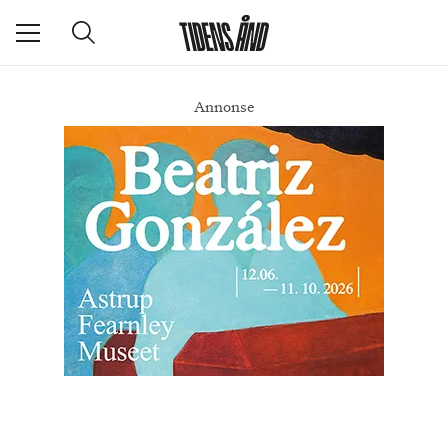
Annonse
Norsk kortfilm til Cannes: – Føles helt utrolig
DEL