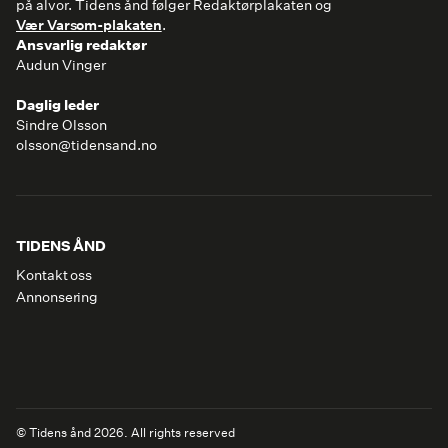
på alvor. Tidens ånd følger Redaktørplakaten og
Vær Varsom-plakaten
.
Ansvarlig redaktør
Audun Vinger
Daglig leder
Sindre Olsson
olsson@tidensand.no
TIDENS ÅND
Kontakt oss
Annonsering
©
Tidens ånd
2026
. All rights reserved