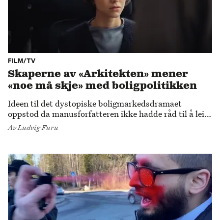
FILM/TV
Skaperne av «Arkitekten» mener
«noe må skje» med boligpolitikken
Ideen til det dystopiske boligmarkedsdramaet
oppstod da manusforfatteren ikke hadde råd til å leie
annet enn en parkeringsplass. Det førte til en
Av
Ludvig Furu
kontrakt med Viaplay, og en utmerkelse under
Berlinalen.