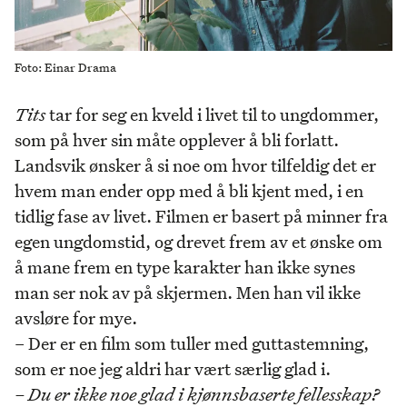
Foto: Einar Drama
Tits
tar for seg en kveld i livet til to ungdommer,
som på hver sin måte opplever å bli forlatt.
Landsvik ønsker å si noe om hvor tilfeldig det er
hvem man ender opp med å bli kjent med, i en
tidlig fase av livet. Filmen er basert på minner fra
egen ungdomstid, og drevet frem av et ønske om
å mane frem en type karakter han ikke synes
man ser nok av på skjermen. Men han vil ikke
avsløre for mye.
– Der er en film som tuller med guttastemning,
som er noe jeg aldri har vært særlig glad i.
– Du er ikke noe glad i kjønnsbaserte fellesskap?