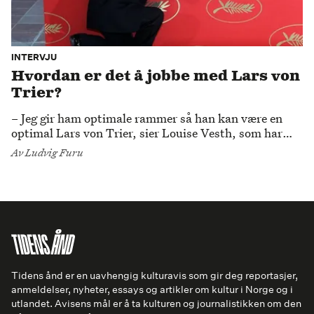
INTERVJU
Hvordan er det å jobbe med Lars von
Trier?
– Jeg gir ham optimale rammer så han kan være en
optimal Lars von Trier, sier Louise Vesth, som har
vært produsenten hans i 12 år. Hun nekter for å være
Av
Ludvig Furu
von Triers høyre hånd, men joda, han vet nok hva hun
heter.
Tidens ånd er en uavhengig kulturavis som gir deg reportasjer,
anmeldelser, nyheter, essays og artikler om kultur i Norge og i
utlandet. Avisens mål er å ta kulturen og journalistikken om den