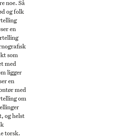
re noe. Så
d og folk
telling
eser en
rtelling
rnografisk
ekt som
vet med
m ligger
ser en
smontør med
rtelling om
ellinger
, og helst
sk
e torsk.