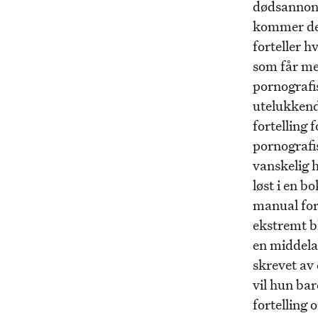
dødsannonse
kommer de 
forteller h
som får meg
pornografis
utelukkende
fortelling 
pornografis
vanskelig 
løst i en b
manual for 
ekstremt bl
en middela
skrevet av 
vil hun bar
fortelling 