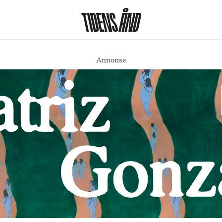
Annonse
 på et vis opererer hinsides det å være bra eller dårlig