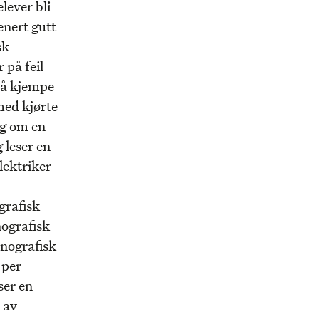
lever bli
jenert gutt
sk
 på feil
må kjempe
med kjørte
ng om en
 leser en
lektriker
grafisk
nografisk
rnografisk
 per
ser en
 av