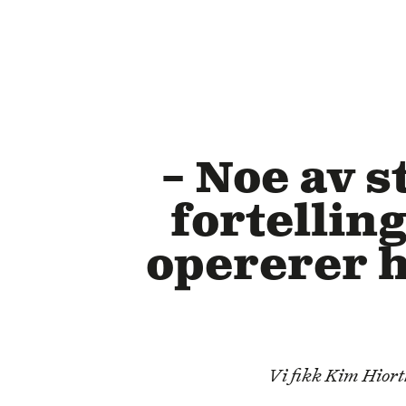
– Noe av 
fortelling
opererer h
Vi fikk Kim Hiorth