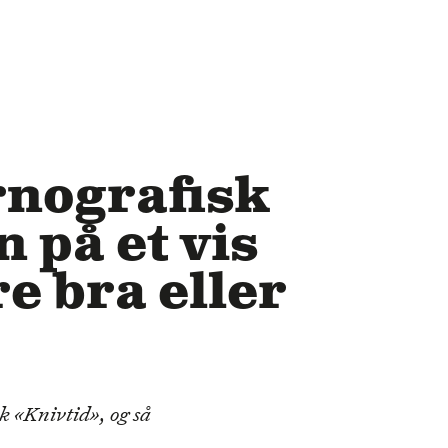
rnografisk
n på et vis
e bra eller
ok «Knivtid», og så