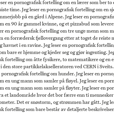
leser en pornografisk fortelling om en lærer som ber to e
 siste time. Jeg leser en pornografisk fortelling om en s
mmerjobb på en gård i Alpene. Jeg leser en pornografi
om en 90 år gammel kvinne, og et pizzabud som leverer
eser en pornografisk fortelling om tre unge menn som 
 en forrædersk fjellovergang etter at toget de reiste 
g havnet i en ravine. Jeg leser en pornografisk fortelli
om bare er hjemme og kjeder seg og gjør ingenting. Jeg
k fortelling om åtte fysikere, to matematikere og en e
i den store partikkelakselleratoren ved CERN i Sveits.
n pornografisk fortelling om hunder. Jeg leser en porno
om en ung mann som samler på fløyel. Jeg leser en por
 om en ung mann som samler på fløyter. Jeg leser en po
 fra et landområde hvor det bor færre enn ti mennesker
ometer. Det er snøstorm, og strømmen har gått. Jeg le
k fortelling som bare består av detaljerte beskrivelser