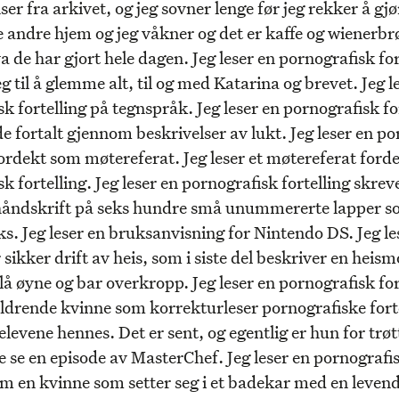
r fra arkivet, og jeg sovner lenge før jeg rekker å gjø
andre hjem og jeg våkner og det er kaffe og wienerbrø
va de har gjort hele dagen. Jeg leser en pornografisk for
 til å glemme alt, til og med Katarina og brevet. Jeg l
k fortelling på tegnspråk. Jeg leser en pornografisk fo
 fortalt gjennom beskrivelser av lukt. Jeg leser en po
fordekt som møtereferat. Jeg leser et møtereferat ford
k fortelling. Jeg leser en pornografisk fortelling skre
håndskrift på seks hundre små unummererte lapper so
oks. Jeg leser en bruksanvisning for Nintendo DS. Jeg le
sikker drift av heis, som i siste del beskriver en hei
å øyne og bar overkropp. Jeg leser en pornografisk fo
ldrende kvinne som korrekturleser pornografiske fort
elevene hennes. Det er sent, og egentlig er hun for trøtt
e se en episode av MasterChef. Jeg leser en pornografi
om en kvinne som setter seg i et badekar med en levend