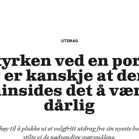
UTDRAG
styrken ved en po
 er kanskje at de
insides det å vær
dårlig
øy til å plukke ut et valgfritt utdrag fra sin nyeste b
stilte vi de nødvendige spørsmålene.