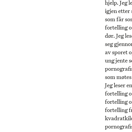
hjelp. Jeg 
igjen etter
som får so
fortelling 
dør. Jeg l
seg gjennom
av sporet o
ung jente s
pornografis
som møtes 
Jeg leser e
fortelling 
fortelling
fortelling
kvadratkil
pornografis