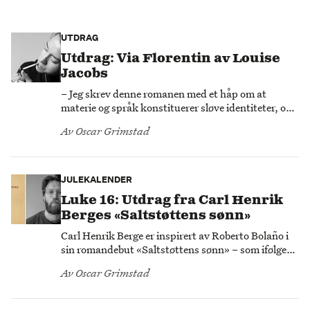
UTDRAG
Utdrag: Via Florentin av Louise
Jacobs
– Jeg skrev denne romanen med et håp om at
materie og språk konstituerer sløve identiteter, og
hvor komisk og trist alt rundt en kan føles når
Av
Oscar Grimstad
mening opphører, sier debutant Louise Jacobs om
«Via Florentin».
JULEKALENDER
Luke 16: Utdrag fra Carl Henrik
Berges «Saltstøttens sønn»
Carl Henrik Berge er inspirert av Roberto Bolaño i
sin romandebut «Saltstøttens sønn» – som ifølge
ham ikke kunne vært skrevet uten Det Gamle
Av
Oscar Grimstad
Testamentet, og som står i fare for å påføre leseren
PTSD.