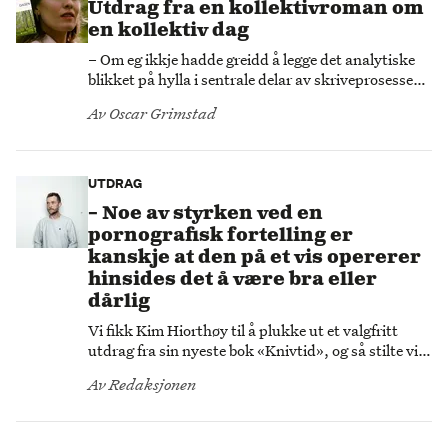
Utdrag fra en kollektivroman om
en kollektiv dag
– Om eg ikkje hadde greidd å legge det analytiske
blikket på hylla i sentrale delar av skriveprosessen,
hadde det nok aldri vorte ei bok av det, sier kritiker,
Av
Oscar Grimstad
redaktør og debutant Maria Horvei, om debutboka
«Gratulerer med dagen».
UTDRAG
– Noe av styrken ved en
pornografisk fortelling er
kanskje at den på et vis opererer
hinsides det å være bra eller
dårlig
Vi fikk Kim Hiorthøy til å plukke ut et valgfritt
utdrag fra sin nyeste bok «Knivtid», og så stilte vi
de nødvendige spørsmålene.
Av
Redaksjonen