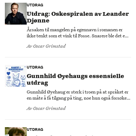
UTDRAG
Utdrag: Oskespiralen av Leander
Djønne
Årsaken til mangelen på egennavn i romanen er
ikke tenkt som et vink til Fosse. Snarere ble det en
nødvendighet i dette prosjektet for å knytte
Av
Oscar Grimstad
karakterene til dyp tid, noe som er et
gjennomgangstema i hele romanen, sier forfatter og
kunstner Leander Djønne.
UTDRAG
Gunnhild Øyehaugs essensielle
utdrag
Gunnhild Øyehaug er sterk i troen på at språket er
en måte å få tilgang på ting, noe hun også forsøker
på å sin nyeste essaysamling «Hjartet i
Av
Oscar Grimstad
skalkeskjulet».
UTDRAG