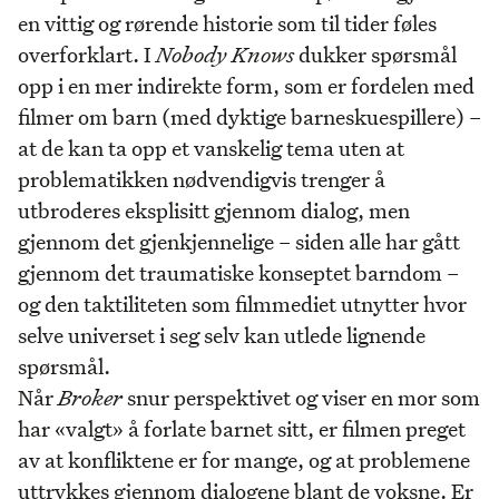
en vittig og rørende historie som til tider føles
overforklart. I
Nobody Knows
dukker spørsmål
opp i en mer indirekte form, som er fordelen med
filmer om barn (med dyktige barneskuespillere) –
at de kan ta opp et vanskelig tema uten at
problematikken nødvendigvis trenger å
utbroderes eksplisitt gjennom dialog, men
gjennom det gjenkjennelige – siden alle har gått
gjennom det traumatiske konseptet barndom –
og den taktiliteten som filmmediet utnytter hvor
selve universet i seg selv kan utlede lignende
spørsmål.
Når
Broker
snur perspektivet og viser en mor som
har «valgt» å forlate barnet sitt, er filmen preget
av at konfliktene er for mange, og at problemene
uttrykkes gjennom dialogene blant de voksne. Er