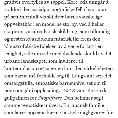
gradvis overfylles av søppel. Kore-eda unngår å
tråkke i den sosialpornografiske fella hvor man
på sentimentalt vis skildrer barns vanskelige
oppvekstkår i en moderne storby, ved å heller
skape en sosialrealistisk skildring, som tålmodig
og nesten kvasidokumentarisk får frem den
klaustrofobiske følelsen av å være forlatt i en
leilighet, side om side med dvelende skudd av det
urbane landskapet, som inviterer til
kontemplasjon og suger en inn i den virkeligheten
som barna må forholde seg til. Langsomt vris det
omsorgsfulle, empatiske barneuniverset om til
noe som går i oppløsning. I 2018 vant Kore-eda
gullpalmen for
Shoplifters.
Den befinner seg i
samme tematiske univers. En japansk familie
som lærer opp sine barn til å stjele dagligvarer for