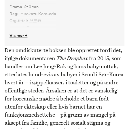
Drama, 2t 9min
Regi: Hirokazu Kore-eda
Org.tittel:
브로커
Int.tittel:
Broker
Premiere: 25.12.22
Vis mer +
Den omdiskuterte boksen ble opprettet fordi det,
ifølge dokumentaren
The Dropbox
fra 2015, som
handler om Lee Jong-Rak og hans babymottak,
etterlates hundrevis av babyer i Seoul i Sør-Korea
hvert år – i søppelkasser, i toaletter og på andre
offentlige steder. Årsaken er at det er vanskelig
for koreanske mødre å beholde et barn født
utenfor ekteskap eller hvis barnet har en
funksjonsnedsettelse – på grunn av mangel på
aksept fra familie, generelt sosialt stigma og