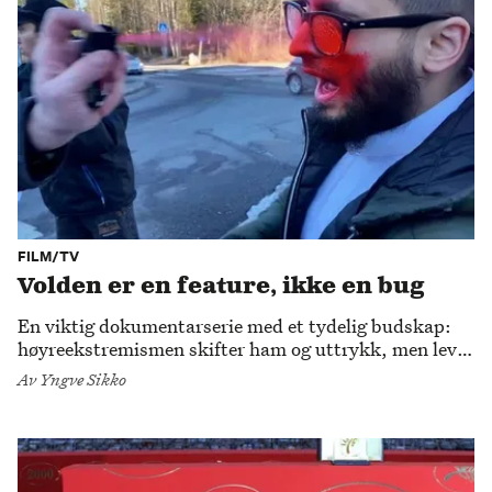
FILM/TV
Volden er en feature, ikke en bug
En viktig dokumentarserie med et tydelig budskap:
høyreekstremismen skifter ham og uttrykk, men lever
blant oss.
Av
Yngve Sikko