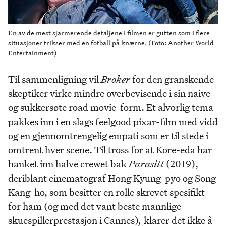
En av de mest sjarmerende detaljene i filmen er gutten som i flere
situasjoner trikser med en fotball på knærne. (Foto: Another World
Entertainment)
Til sammenligning vil
Broker
for den granskende
skeptiker virke mindre overbevisende i sin naive
og sukkersøte road movie-form. Et alvorlig tema
pakkes inn i en slags feelgood pixar-film med vidd
og en gjennomtrengelig empati som er til stede i
omtrent hver scene. Til tross for at Kore-eda har
hanket inn halve crewet bak
Parasitt
(2019),
deriblant cinematograf Hong Kyung-pyo og Song
Kang-ho, som besitter en rolle skrevet spesifikt
for ham (og med det vant beste mannlige
skuespillerprestasjon i Cannes)
,
klarer det ikke å