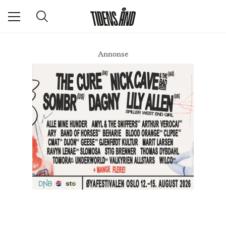
Annonse
Søt, empatisk, overforklart
DEL