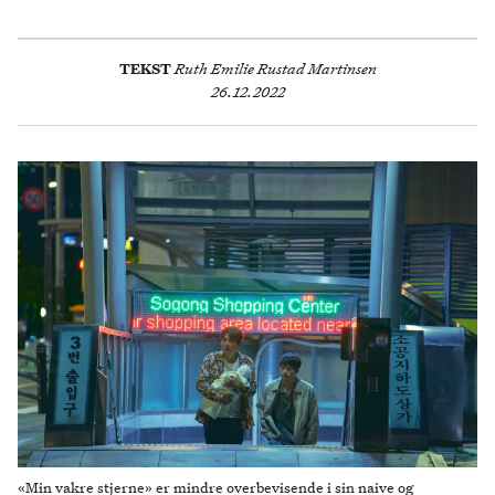
TEKST
Ruth Emilie Rustad Martinsen
26.12.2022
«Min vakre stjerne» er mindre overbevisende i sin naive og