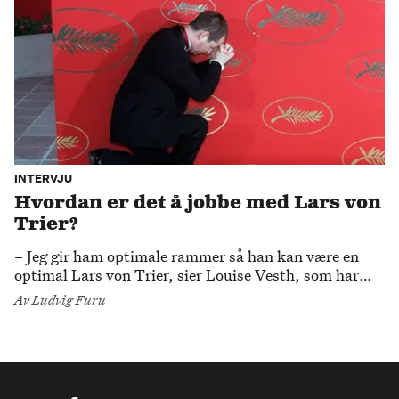
INTERVJU
Hvordan er det å jobbe med Lars von
Trier?
– Jeg gir ham optimale rammer så han kan være en
optimal Lars von Trier, sier Louise Vesth, som har
vært produsenten hans i 12 år. Hun nekter for å være
Av
Ludvig Furu
von Triers høyre hånd, men joda, han vet nok hva hun
heter.