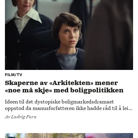
FILM/TV
Skaperne av «Arkitekten» mener
«noe må skje» med boligpolitikken
Ideen til det dystopiske boligmarkedsdramaet
oppstod da manusforfatteren ikke hadde råd til å leie
annet enn en parkeringsplass. Det førte til en
Av
Ludvig Furu
kontrakt med Viaplay, og en utmerkelse under
Berlinalen.