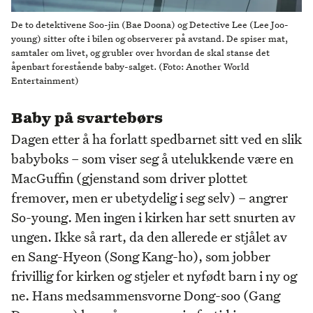
De to detektivene Soo-jin (Bae Doona) og Detective Lee (Lee Joo-
young) sitter ofte i bilen og observerer på avstand. De spiser mat,
samtaler om livet, og grubler over hvordan de skal stanse det
åpenbart forestående baby-salget. (Foto: Another World
Entertainment)
Baby på svartebørs
Dagen etter å ha forlatt spedbarnet sitt ved en slik
babyboks – som viser seg å utelukkende være en
MacGuffin (gjenstand som driver plottet
fremover, men er ubetydelig i seg selv) – angrer
So-young. Men ingen i kirken har sett snurten av
ungen. Ikke så rart, da den allerede er stjålet av
en Sang-Hyeon (Song Kang-ho), som jobber
frivillig for kirken og stjeler et nyfødt barn i ny og
ne. Hans medsammensvorne Dong-soo (Gang