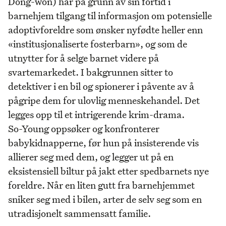
Dong-won) har på grunn av sin fortid i
barnehjem tilgang til informasjon om potensielle
adoptivforeldre som ønsker nyfødte heller enn
«institusjonaliserte fosterbarn», og som de
utnytter for å selge barnet videre på
svartemarkedet. I bakgrunnen sitter to
detektiver i en bil og spionerer i påvente av å
pågripe dem for ulovlig menneskehandel. Det
legges opp til et intrigerende krim-drama.
So-Young oppsøker og konfronterer
babykidnapperne, før hun på insisterende vis
allierer seg med dem, og legger ut på en
eksistensiell biltur på jakt etter spedbarnets nye
foreldre. Når en liten gutt fra barnehjemmet
sniker seg med i bilen, arter de selv seg som en
utradisjonelt sammensatt familie.